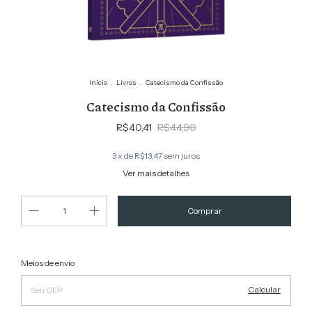
Início
.
Livros
.
Catecismo da Confissão
Catecismo da Confissão
R$40,41
R$44,90
3
x de
R$13,47
sem juros
Ver mais detalhes
Alterar CEP
Entregas para o CEP:
Meios de envio
Calcular