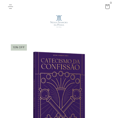
0
10
%
OFF