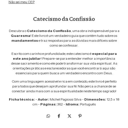
Não sei meu CEP
Catecismo da Confissão
Descubra o
Catecismo da Confissão
, uma obra indispensável para a
Quaresma
! Este livro é um verdadeiro guia que contém tudo sobre os
mandamentos
e traz respostas para as dúvidas mais difíceis sobre
como se confessar.
Escrito com carinho e profundidade, este catecismo é
especial para
este ano jubilar
! Prepare-se para entender melhor a importância
desse sacramento e como ele pode transformar sua vida espiritual. As
orientações práticas e esclarecedoras que você encontrará aqui são
essenciais para quem busca um verdadeiro encontro com Deus.
Com uma linguagem acessível e rica em conteúdo, este livro é perfeito
para todos que desejam aprofundar sua fé. Não perca a chance de se
conectar ainda mais com a sua espiritualidade neste tempo sagrado!
Ficha técnica:
-
Autor:
Michel Pagiossi Silva -
Dimensões:
12,5 x 18
cm -
Páginas:
362 -
Idioma:
Português