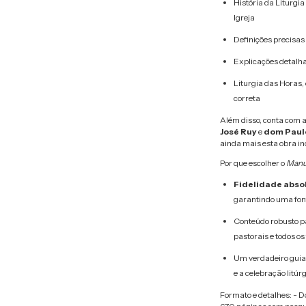
História da Liturgi
Igreja
Definições precisas
Explicações detalh
Liturgia das Horas,
correta
Além disso, conta com 
José Ruy
e
dom Paulo
ainda mais esta obra in
Por que escolher o
Manua
Fidelidade absol
garantindo uma font
Conteúdo robusto pa
pastorais e todos os
Um verdadeiro guia 
e a celebração litú
Formato e detalhes: - D