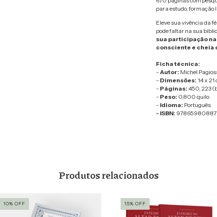
670 páginas com pesqui
para estudo, formação li
Eleve sua vivência da f
pode faltar na sua bibli
sua participação na
consciente e cheia 
Ficha técnica:
-
Autor:
Michel Pagioss
-
Dimensões:
14 x 21
-
Páginas:
450, 223 (
-
Peso:
0,800 quilo
-
Idioma:
Português
- ISBN:
97865980887
Produtos relacionados
10
%
OFF
15
%
OFF