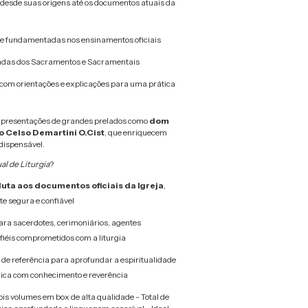
a desde suas origens até os documentos atuais da
 e fundamentadas nos ensinamentos oficiais
adas dos Sacramentos e Sacramentais
 com orientações e explicações para uma prática
apresentações de grandes prelados como
dom
 Celso Demartini O.Cist
, que enriquecem
dispensável.
l de Liturgia
?
uta aos documentos oficiais da Igreja
,
e segura e confiável
ra sacerdotes, cerimoniários, agentes
 fiéis comprometidos com a liturgia
de referência para aprofundar a espiritualidade
rgica com conhecimento e reverência
ois volumes em box de alta qualidade - Total de