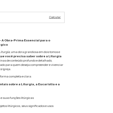
Alterar CEP
Calcular
– A Obra-Prima Essencial para o
rgico
iturgia
, uma obra grandiosa em dois tomos e
que você precisa saber sobre a Liturgia
inas de conteúdo profundo e detalhado,
ado para quem deseja compreender e vivenciar
à Igreja.
forma completa e clara:
ais sobre a Liturgia, a Eucaristia e a
 e suas funções litúrgicas
jetos litúrgicos, seus significados e usos