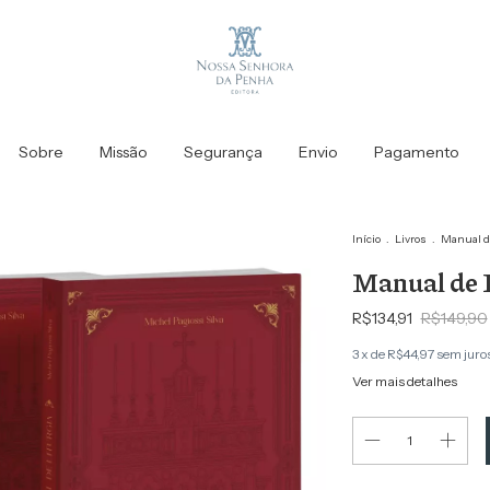
Sobre
Missão
Segurança
Envio
Pagamento
Início
.
Livros
.
Manual de
Manual de 
R$134,91
R$149,90
3
x de
R$44,97
sem juro
Ver mais detalhes