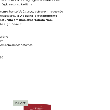
sa aprofundada e linguagem acessível - Ideal
túrgica e consulta diária
é com o
Manual de Liturgia
, a obra-prima que não
oteca espiritual.
Adquira já e transforme
 Liturgia em uma experiência rica,
de significado!
i Silva
 cm
bom com ambos os tomos)
82
10
%
OFF
15
%
OFF