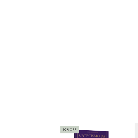
10
%
OFF